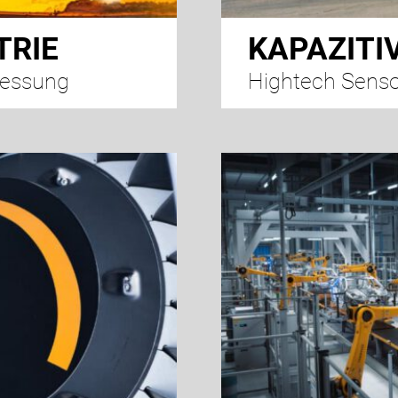
TRIE
KAPAZITI
messung
Hightech Senso