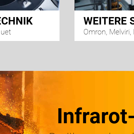
ECHNIK
WEITERE
quet
Omron, Melviri,
Infraro